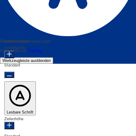
Barrierefreiheitsanpassungen
Inhaltsmodule
Schriftgröße
Präsentiert von
OneTap
Werkzeugleiste ausblenden
Standard
Lesbare Schrift
Zeilenhöhe
Standard